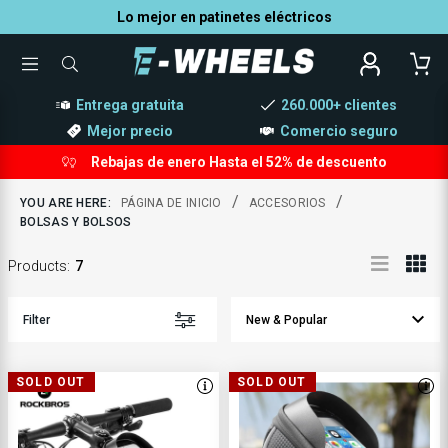
Lo mejor en patinetes eléctricos
TOGGLE
WHAT
MENU
CAN
WE
Entrega gratuita
260.000+ clientes
HELP
YOU
FIND?
Mejor precio
Comercio seguro
Rebajas de enero Hasta el 52% de descuento
/
/
YOU ARE HERE:
PÁGINA DE INICIO
ACCESORIOS
BOLSAS Y BOLSOS
Products
:
7
Filter
SOLD OUT
SOLD OUT