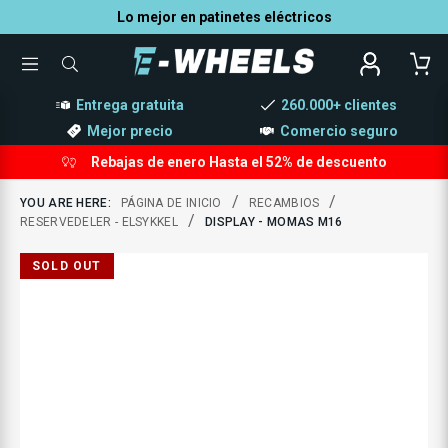
Lo mejor en patinetes eléctricos
TOGGLE
WHAT
MENU
CAN
WE
Entrega gratuita
260.000+ clientes
HELP
YOU
FIND?
Mejor precio
Comercio seguro
Rebajas de enero Hasta el 52% de descuento
/
/
YOU ARE HERE:
PÁGINA DE INICIO
RECAMBIOS
/
RESERVEDELER - ELSYKKEL
DISPLAY - MOMAS M16
SOLD OUT